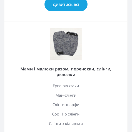
Дивитись всі
Мами і малюки разом, переноски, слінги,
рюкзаки
Ерго рюкзаки
Май-слінги
Слінги-шарфи
CoolHip слінги
Слінги з кільцями