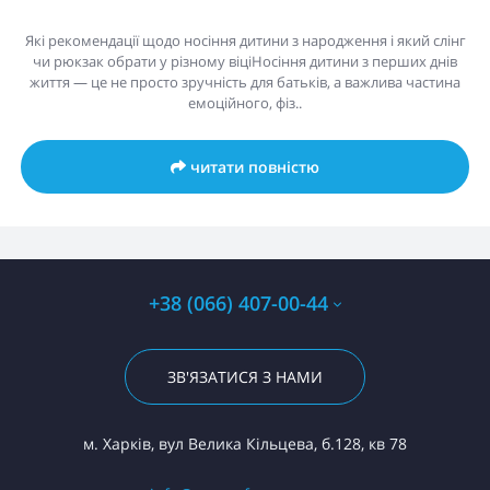
Які рекомендації щодо носіння дитини з народження і який слінг
чи рюкзак обрати у різному віціНосіння дитини з перших днів
життя — це не просто зручність для батьків, а важлива частина
емоційного, фіз..
читати повністю
+38 (066) 407-00-44
ЗВ'ЯЗАТИСЯ З НАМИ
м. Харків, вул Велика Кільцева, б.128, кв 78