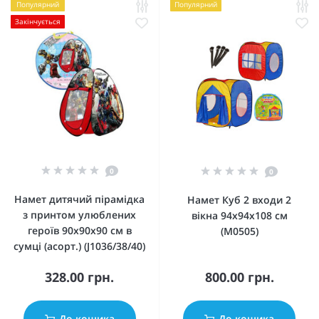
Популярний
Популярний
Закінчується
0
0
Намет дитячий пірамідка
Намет Куб 2 входи 2
з принтом улюблених
вікна 94х94х108 см
героїв 90х90х90 см в
(M0505)
сумці (асорт.) (J1036/38/40)
328.00 грн.
800.00 грн.
До кошика
До кошика