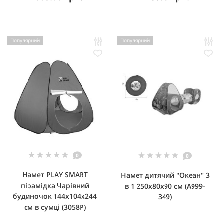
Популярний
Популярний
0
0
Намет PLAY SMART
Намет дитячий "Океан" 3
пірамідка Чарівний
в 1 250х80х90 см (A999-
будиночок 144х104х244
349)
см в сумці (3058P)