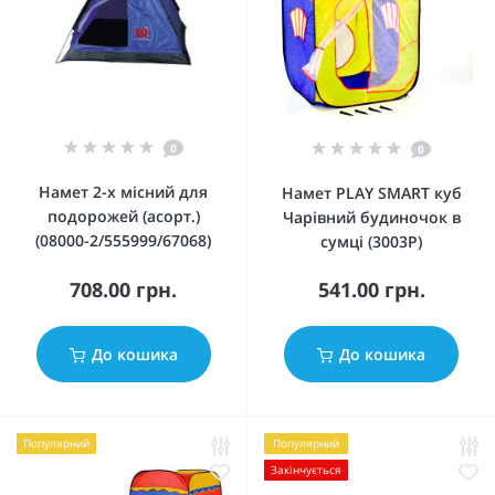
0
0
Намет 2-х місний для
Намет PLAY SMART куб
подорожей (асорт.)
Чарівний будиночок в
(08000-2/555999/67068)
сумці (3003P)
708.00 грн.
541.00 грн.
До кошика
До кошика
Популярний
Популярний
Закінчується