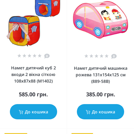
0
0
Намет дитячий куб 2
Намет дитячий машинка
входи 2 вікна сіткою
рожева 131х154х125 см
108х87х88 (M1402)
(889-58В)
585.00 грн.
385.00 грн.
До кошика
До кошика