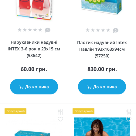
0
0
Нарукавники надувні
Плотик надувний Intex
INTEX 3-6 років 23х15 см
Павлін 193x163х94см
(58642)
(57250)
60.00 грн.
830.00 грн.
До кошика
До кошика
Популярний
Популярний