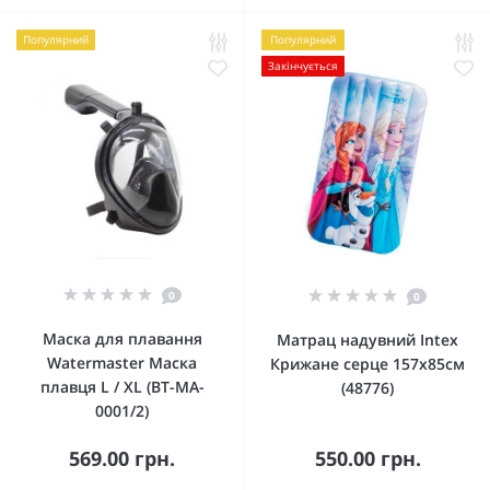
Популярний
Популярний
Закінчується
0
0
Маска для плавання
Матрац надувний Intex
Watermaster Маска
Крижане серце 157х85см
плавця L / XL (BT-MA-
(48776)
0001/2)
569.00 грн.
550.00 грн.