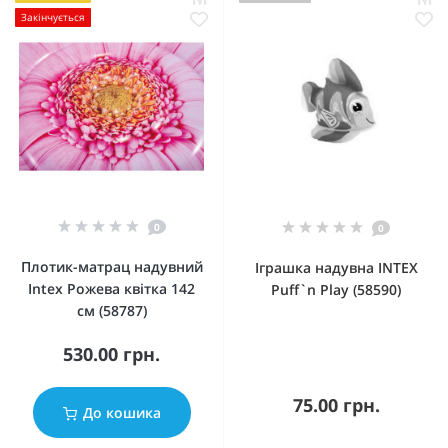
Закінчується
0
0
Плотик-матрац надувний
Іграшка надувна INTEX
Intex Рожева квітка 142
Puff`n Play (58590)
см (58787)
530.00 грн.
75.00 грн.
До кошика