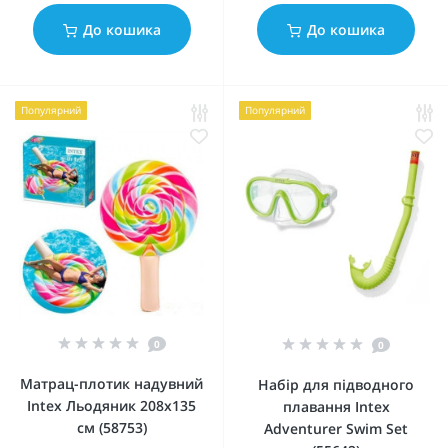
До кошика
До кошика
Популярний
Популярний
0
0
Матрац-плотик надувний
Набір для підводного
Intex Льодяник 208х135
плавання Intex
см (58753)
Adventurer Swim Set