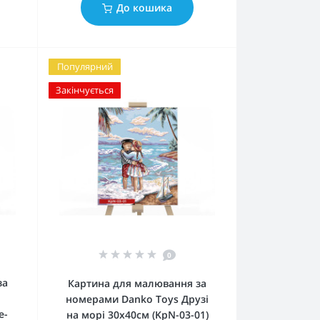
До кошика
Популярний
Закінчується
0
за
Картина для малювання за
номерами Danko Toys Друзі
e-
на морі 30х40см (KpN-03-01)