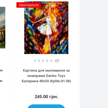
Закінчується
0
за
Картина для малювання за
номерами Danko Toys
см
Балерина 40х50 (KpNe-01-06)
245.00 грн.