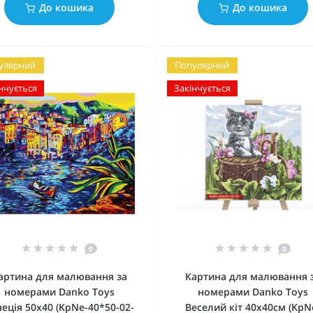
До кошика
До кошика
улярний
Популярний
нчується
Закінчується
0
0
артина для малювання за
Картина для малювання 
номерами Danko Toys
номерами Danko Toys
еція 50x40 (KpNe-40*50-02-
Веселий кіт 40х40см (KpN