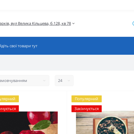
улярний
Популярний
нчується
Закінчується