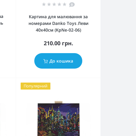
0
за
Картина для малювання за
нь
номерами Danko Toys Леви
40х40см (KpNe-02-06)
210.00 грн.
До кошика
Популярний