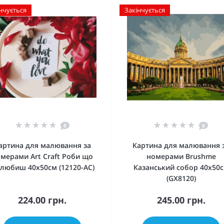
нчується
Закінчується
0
0
артина для малювання за
Картина для малювання 
мерами Art Craft Роби що
номерами Brushme
 любиш 40х50см (12120-AC)
Казанський собор 40х50
(GX8120)
224.00 грн.
245.00 грн.