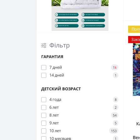
Розвиток та творчість (2045)
Скарбнички (12)
Поп
Шахи шашки і нарди (4)
Закі
Фільтр
ГАРАНТИЯ
7 дней
1
k
14 дней
1
ДЕТСКИЙ ВОЗРАСТ
4 года
8
6 лет
2
8 лет
54
9 лет
5
К
10 лет
153
Вен
10 месяцев
1