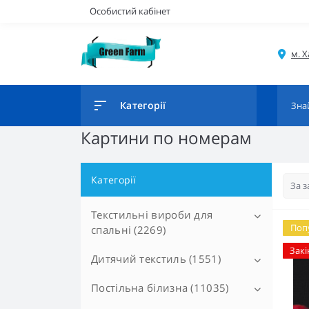
Особистий кабінет
Категорії
Картини по номерам
Категорії
Текстильні вироби для
Поп
спальні (2269)
Закі
Дитячий текстиль (1551)
Ковдри (648)
Дует (0)
Подушки (284)
Постільна білизна (11035)
Постільні приналежності
(1207)