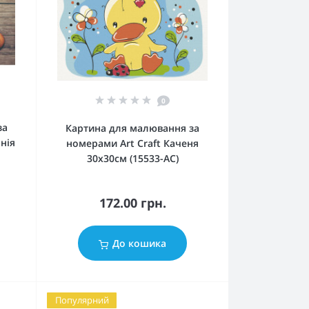
0
за
Картина для малювання за
нія
номерами Art Craft Каченя
30х30см (15533-AC)
172.00 грн.
До кошика
Популярний