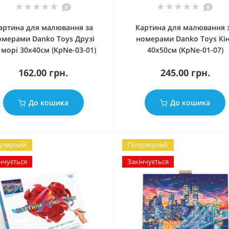
0
0
артина для малювання за
Картина для малювання 
омерами Danko Toys Друзі
номерами Danko Toys Кі
 морі 30х40см (KpNe-03-01)
40х50см (KpNe-01-07)
162.00 грн.
245.00 грн.
До кошика
До кошика
улярний
Популярний
нчується
Закінчується