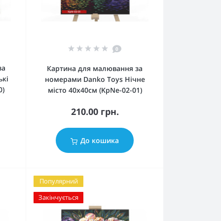
0
за
Картина для малювання за
ькі
номерами Danko Toys Нічне
0)
місто 40х40см (KpNe-02-01)
210.00 грн.
До кошика
Популярний
Закінчується