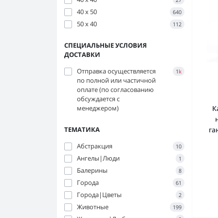
40 х 50
640
50 x 40
112
СПЕЦИАЛЬНЫЕ УСЛОВИЯ
ДОСТАВКИ
Отправка осуществляется
1
k
по полной или частичной
оплате (по согласованию
обсуждается с
К
менеджером)
га
ТЕМАТИКА
Абстракция
10
Ангелы|Люди
1
Балерины
8
Города
61
Города|Цветы
2
Животные
199