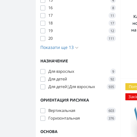
15
4
16
8
17
11
К
н
18
17
на
19
12
20
111
Показати ще 13
НАЗНАЧЕНИЕ
Для взрослых
9
Для детей
92
Поп
Для детей|Для взрослых
935
Закі
ОРИЕНТАЦИЯ РИСУНКА
Вертикальная
603
Горизонтальная
376
ОСНОВА