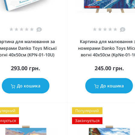
0
0
артина для малювання за
Картина для малювання 
мерами Danko Toys Міські
номерами Danko Toys Міс
огні 40х50см (KPN-01-10U)
вогні 40х50см (KpNe-01-1
293.00 грн.
245.00 грн.
До кошика
До кошика
улярний
Популярний
нчується
Закінчується