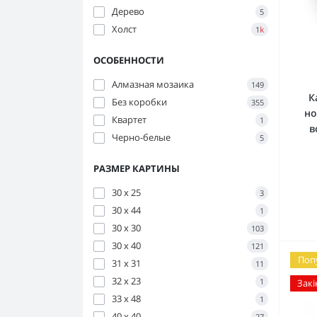
Дерево
5
Холст
1
k
ОСОБЕННОСТИ
Алмазная мозаика
149
К
Без коробки
355
но
Квартет
1
в
Черно-белые
5
РАЗМЕР КАРТИНЫ
30 x 25
3
30 x 44
1
30 х 30
103
30 х 40
121
Поп
31 х 31
11
32 x 23
1
Закі
33 x 48
1
40 х 40
27