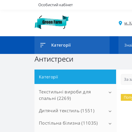
Особистий кабінет
Категорії
Антистреси
Категорії
Текстильні вироби для
Поп
спальні (2269)
Дитячий текстиль (1551)
Ковдри (648)
Дует (0)
Подушки (284)
Постільна білизна (11035)
Постільні приналежності
(1207)