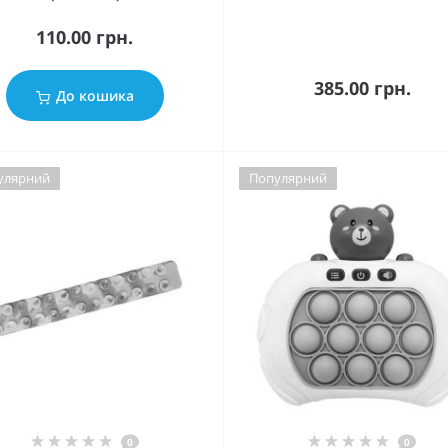
110.00 грн.
385.00 грн.
До кошика
улярний
Популярний
0
0