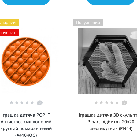
улярний
Популярний
нчується
0
0
Іграшка дитяча POP IT
Іграшка дитяча 3D скульп
Антистрес силіконовий
Pinart відбиток 20x20
круглий помаранчевий
шестикутник (PN44)
(A4104OG)