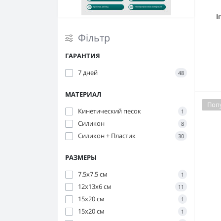
І
Фільтр
ГАРАНТИЯ
7 дней
48
МАТЕРИАЛ
Поп
Кинетический песок
1
Силикон
8
Силикон + Пластик
30
РАЗМЕРЫ
7.5х7.5 см
1
12х13х6 см
11
15x20 см
1
15х20 см
1