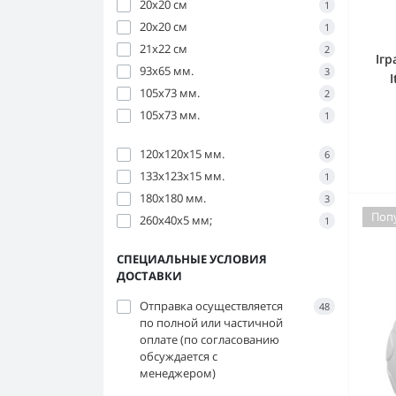
20x20 см
1
20х20 см
1
21х22 см
2
Ігр
93х65 мм.
3
105х73 мм.
2
105х73 мм.
1
120х120х15 мм.
6
133х123х15 мм.
1
180х180 мм.
3
Поп
260х40х5 мм;
1
СПЕЦИАЛЬНЫЕ УСЛОВИЯ
ДОСТАВКИ
Отправка осуществляется
48
по полной или частичной
оплате (по согласованию
обсуждается с
менеджером)