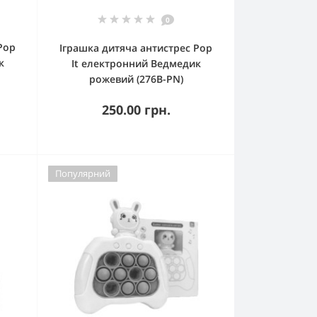
0
Pop
Іграшка дитяча антистрес Pop
к
It електронний Ведмедик
рожевий (276B-PN)
250.00 грн.
Популярний