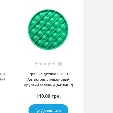
0
тор
Іграшка дитяча POP IT
лка
Антистрес силіконовий
круглий зелений (A4104GR)
110.00 грн.
До кошика