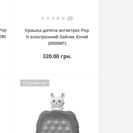
0
Pop
Іграшка дитяча антистрес Pop
0B)
It електронний Зайчик білий
(0000WT)
320.00 грн.
Популярний