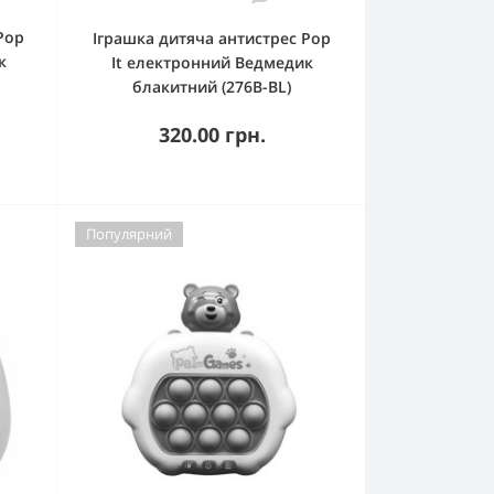
Pop
Іграшка дитяча антистрес Pop
к
It електронний Ведмедик
блакитний (276B-BL)
320.00 грн.
Популярний