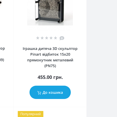
0
тор
Іграшка дитяча 3D скульптор
Pinart відбиток 15х20
9)
прямокутник металевий
(PN75)
455.00 грн.
До кошика
Популярний