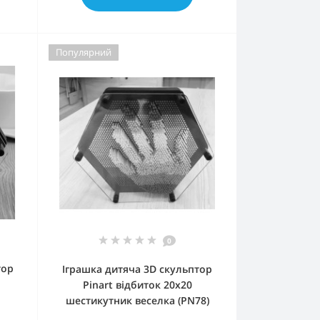
Популярний
0
тор
Іграшка дитяча 3D скульптор
Pinart відбиток 20х20
шестикутник веселка (PN78)