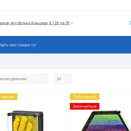
улярний
Популярний
Закінчується