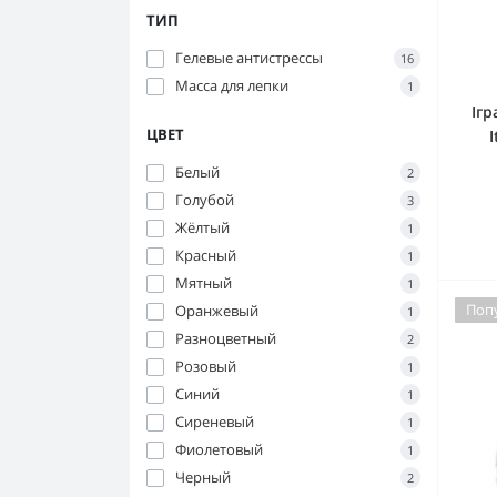
ТИП
Гелевые антистрессы
16
Масса для лепки
1
Ігр
ЦВЕТ
Белый
2
Голубой
3
Жёлтый
1
Красный
1
Мятный
1
Поп
Оранжевый
1
Разноцветный
2
Розовый
1
Синий
1
Сиреневый
1
Фиолетовый
1
Черный
2