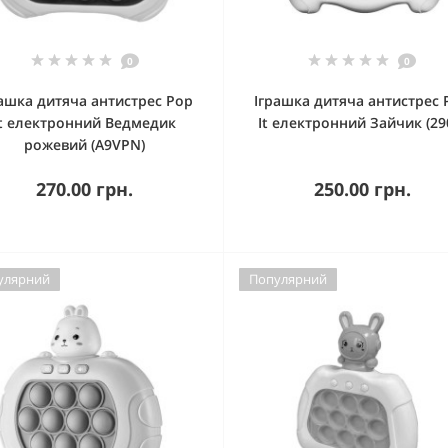
0
0
ашка дитяча антистрес Pop
Іграшка дитяча антистрес 
It електронний Ведмедик
It електронний Зайчик (29
рожевий (A9VPN)
270.00 грн.
250.00 грн.
улярний
Популярний