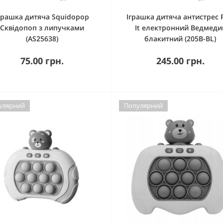
грашка дитяча Squidopop
Іграшка дитяча антистрес 
Сквідопоп з липучками
It електронний Ведмеди
(AS25638)
блакитний (205B-BL)
75.00 грн.
245.00 грн.
улярний
Популярний