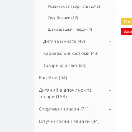
Розвиток та творчість (2045)
Скарбнички (12)
Поп
Шахи шашки і нарди (4)
Закі
Дитяча кімната (48)
Дитячі стільці та крісла-дивани
Карнавальні костюми (43)
(39)
Товари для свят (26)
Дитячі столики (9)
Басейни (94)
Дитячий відпочинок та
товари (153)
Спортивні товари (71)
Іграшки для пляжу (94)
Дитячі ігрові комплекси (31)
Штучні сосни і ялинки (84)
Аксесуари для ігрового спорту
(2)