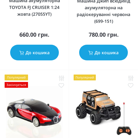
Машина акумуляторна
Машина Джип всюдихід
TOYOTA FJ CRUISER 1:24
акумуляторна на
жовта (27055YT)
радіокеруванні червона
(699-151)
660.00 грн.
780.00 грн.
До кошика
До кошика
Популярний
Популярний
Закінчується