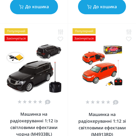
До кошика
До кошика
Популярний
Популярний
Закінчується
Закінчується
0
0
Машинка на
Машинка на
радіокеруванні 1:12 із
радіокеруванні 1:12 зі
світловими ефектами
світловими ефектами
чорна (M4933BL)
(M4913RD)