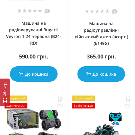
0
0
Машина на
Машина на
радіокеруванні Bugatti
радіоуправлінні
Veyron 1:24 червона (B24-
військовий джип (асорт.)
RD)
(6149G)
590.00 грн.
365.00 грн.
До кошика
До кошика
Фільтр
Популярний
Популярний
Закінчується
Закінчується