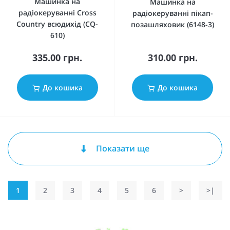
Машинка на
Машинка на
радіокеруванні Cross
радіокеруванні пікап-
Country всюдихід (CQ-
позашляховик (6148-3)
610)
335.00 грн.
310.00 грн.
До кошика
До кошика
Показати ще
1
2
3
4
5
6
>
>|