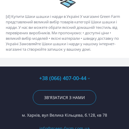
[d] Купити Шахи шашки і нарди в Україні У магазині Green Farm
представлений великий вибір товарів категорії Шахи шашки і
нарди. У нас ви можете обрати якісний домашній текстиль від
перевірених виробників. Ми пропонуємо: • доступні ціни •
великий вибір моделей • якісні матеріали • швидку доставку по
Україні Замовляйте Шахи шашки і нарди у нашому інтернет-
магазині та створюйте затишок у вашому домі.
+38 (066) 407-00-44
ЗВ'ЯЗАТИСЯ З НАМИ
м. Харків, вул Велика Кільцева, б.128, кв 78
info@green-farm.com.ua