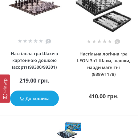
0
0
Настільна гра Шахи з
Настільна логічна гра
картонною дошкою
LEON 3в1 Шахи, шашки,
(асорт) (99300/99301)
нарди магнітні
(8899/1178)
219.00 грн.
Фільтр
410.00 грн.
До кошика