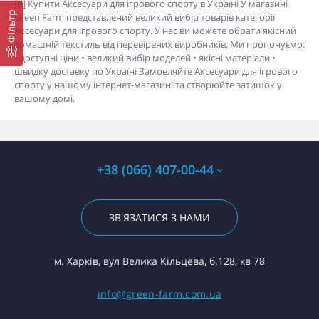
[d] Купити Аксесуари для ігрового спорту в Україні У магазині
Фільтр
Green Farm представлений великий вибір товарів категорії
Аксесуари для ігрового спорту. У нас ви можете обрати якісний
домашній текстиль від перевірених виробників. Ми пропонуємо:
• доступні ціни • великий вибір моделей • якісні матеріали •
швидку доставку по Україні Замовляйте Аксесуари для ігрового
спорту у нашому інтернет-магазині та створюйте затишок у
вашому домі.
+38 (066) 407-00-44
ЗВ'ЯЗАТИСЯ З НАМИ
м. Харків, вул Велика Кільцева, б.128, кв 78
info@green-farm.com.ua