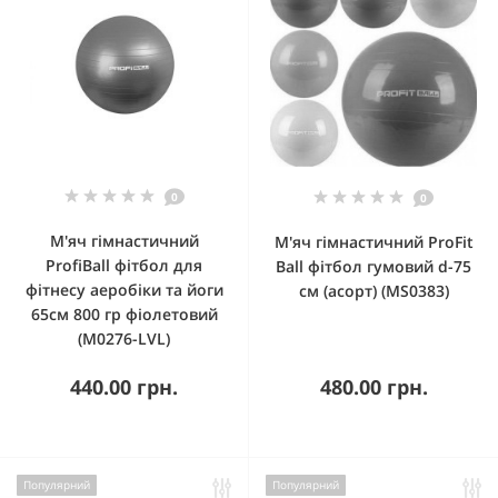
0
0
М'яч гімнастичний
М'яч гімнастичний ProFit
ProfiBall фітбол для
Ball фітбол гумовий d-75
фітнесу аеробіки та йоги
см (асорт) (MS0383)
65см 800 гр фіолетовий
(M0276-LVL)
440.00 грн.
480.00 грн.
Популярний
Популярний