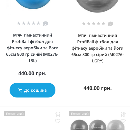
0
0
М'яч гімнастичний
М'яч гімнастичний
ProfiBall фітбол для
ProfiBall фітбол для
фітнесу аеробіки та йоги
фітнесу аеробіки та йоги
65см 800 гр синій (M0276-
65см 800 гр сірий (M0276-
1BL)
LGRY)
440.00 грн.
440.00 грн.
До кошика
Популярний
Популярний