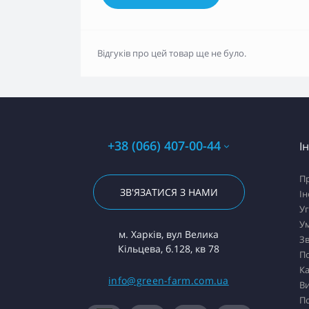
Відгуків про цей товар ще не було.
+38 (066) 407-00-44
І
П
ЗВ'ЯЗАТИСЯ З НАМИ
Ін
Уг
У
м. Харків, вул Велика
Зв
Кільцева, б.128, кв 78
П
Ка
info@green-farm.com.ua
В
По