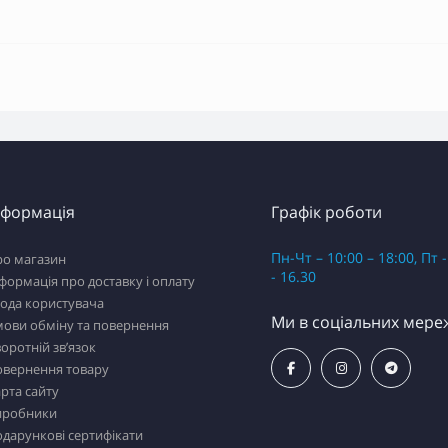
нформація
Графік роботи
Пн-Чт – 10:00 – 18:00, Пт -
ро магазин
- 16.30
формація про доставку і оплату
ода користувача
Ми в соціальних мере
мови обміну та повернення
оротній зв’язок
овернення товару
рта сайту
иробники
дарункові сертифікати