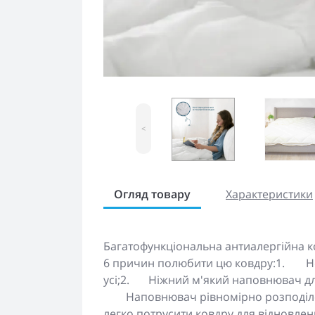
<
Огляд товару
Характеристики
Багатофункціональна антиалергійна к
6 причин полюбити цю ковдру:1.
Н
усі;2.
Ніжний м'який наповнювач для
Наповнювач рівномірно розподілен
легко потрусити ковдру для відновлен