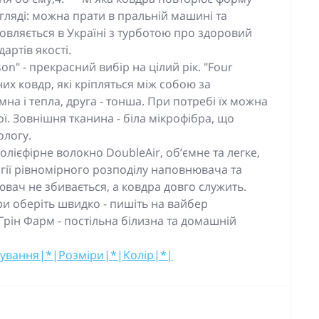
гляді: можна прати в пральній машині та
овляється в Україні з турботою про здоровий
артів якості.
on" - прекрасний вибір на цілий рік. "Four
их ковдр, які кріпляться між собою за
а і тепла, друга - тонша. При потребі їх можна
ї. Зовнішня тканина - біла мікрофібра, що
ологу.
лієфірне волокно DoubleAir, об’ємне та легке,
гії рівномірного розподілу наповнювача та
вач не збивається, а ковдра довго служить.
ри оберіть швидко - пишіть на вайбер
рін Фарм - постільна білизна та домашній
кування|*|Розміри|*|Колір|*|