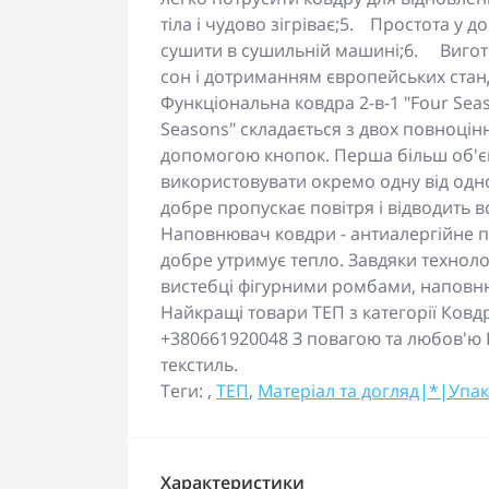
тіла і чудово зігріває;5.
Простота у до
сушити в сушильній машині;6.
Вигот
сон і дотриманням європейських станд
Функціональна ковдра 2-в-1 "Four Seas
Seasons" складається з двох повноцінн
допомогою кнопок. Перша більш об'ємн
використовувати окремо одну від одно
добре пропускає повітря і відводить в
Наповнювач ковдри - антиалергійне по
добре утримує тепло. Завдяки техноло
вистебці фігурними ромбами, наповню
Найкращі товари ТЕП з категорії Ковд
+380661920048 З повагою та любов'ю Г
текстиль.
Теги:
,
ТЕП
,
Матеріал та догляд|*|Упа
Характеристики