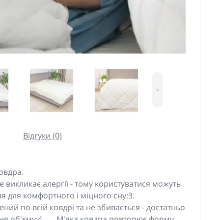
>
Відгуки (0)
овдра.
е викликає алергії - тому користуватися можуть
 для комфортного і міцного сну;3.
ий по всій ковдрі та не збивається - достатньо
ня об'єму;4.
М'яка ковдра повторює форму