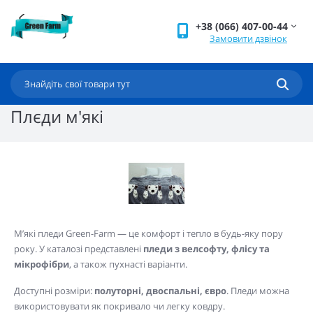
+38 (066) 407-00-44
Замовити дзвінок
Плєди м'які
М’які пледи Green-Farm — це комфорт і тепло в будь-яку пору
року. У каталозі представлені
пледи з велсофту, флісу та
мікрофібри
, а також пухнасті варіанти.
Доступні розміри:
полуторні, двоспальні, євро
. Пледи можна
використовувати як покривало чи легку ковдру.