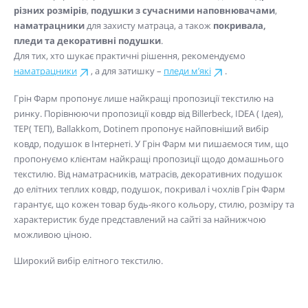
різних розмірів
,
подушки з сучасними наповнювачами
,
наматрацники
для захисту матраца, а також
покривала,
пледи та декоративні подушки
.
Для тих, хто шукає практичні рішення, рекомендуємо
наматрацники
, а для затишку –
пледи м’які
.
Грін Фарм пропонує лише найкращі пропозиції текстилю на
ринку. Порівнюючи пропозиції ковдр від Billerbeck, IDEA ( Ідея),
TEP( ТЕП), Ballakkom, Dotinem пропонує найповніший вибір
ковдр, подушок в Інтернеті. У Грін Фарм ми пишаємося тим, що
пропонуємо клієнтам найкращі пропозиції щодо домашнього
текстилю. Від наматрасників, матрасів, декоративних подушок
до елітних теплих ковдр, подушок, покривал і чохлів Грін Фарм
гарантує, що кожен товар будь-якого кольору, стилю, розміру та
характеристик буде представлений на сайті за найнижчою
можливою ціною.
Широкий вибір елітного текстилю.