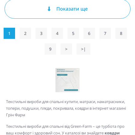
Показати ще
1
2
3
4
5
6
7
8
9
>
>|
Текстильні вироби для спальні купити, матраси, наматрасники,
топери, подушки, плєди, покривала, ковдри в інтернет магазині
Грін Фарм
Текстильні вироби для спальні від Green-Farm – це турбота про
ваш комфорт і здоровий сон. У каталозі ви знайдете
ковдри