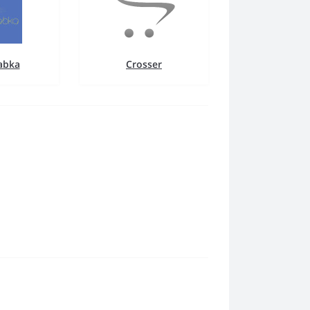
abka
Crosser