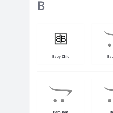
B
Baby Chic
Ba
BamBam
B