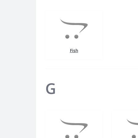
Fish
G