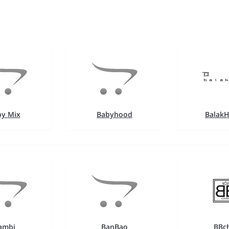
by Mix
Babyhood
Balak
ambi
BanBao
BBch