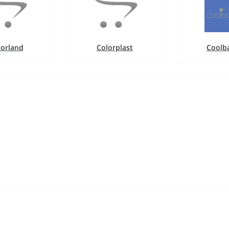
torland
Colorplast
Coolb