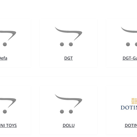
Defa
DGT
DGT-G
NI TOYS
DOLU
DOTI