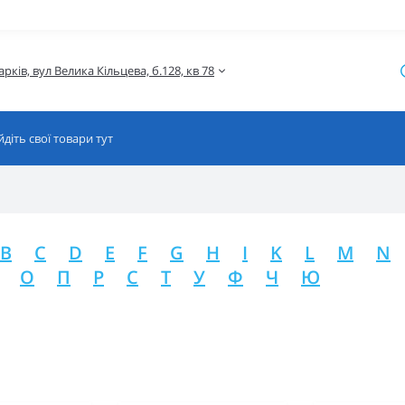
B
C
D
E
F
G
H
I
K
L
M
N
О
П
Р
С
Т
У
Ф
Ч
Ю