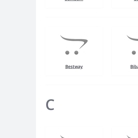
Bestway
Bib
C