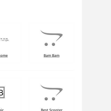
Home
Bam Bam
ic
Best Scooter