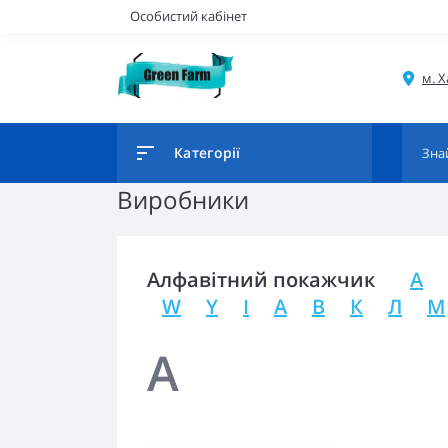
Особистий кабінет
Категорії
Виробники
Алфавітний покажчик
A
W
Y
І
А
В
К
Л
М
A