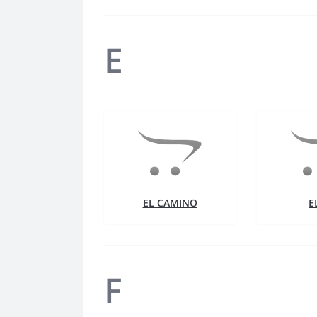
E
EL CAMINO
E
F