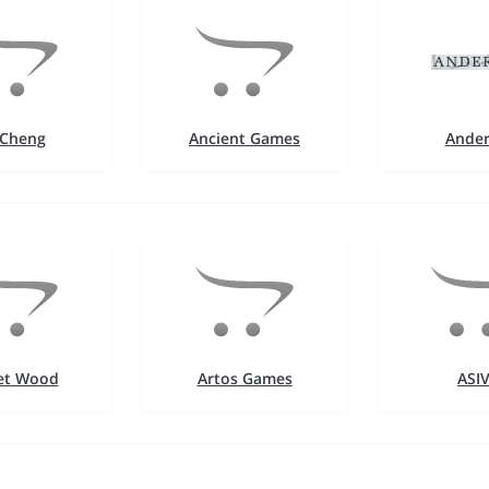
 Cheng
Ancient Games
Ande
Set Wood
Artos Games
ASIV