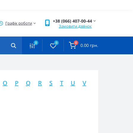
+38 (066) 407-00-44
Графік роботи
Замовити дзвінок
0
0
0
0.00 грн.
O
P
Q
R
S
T
U
V