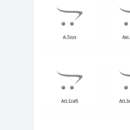
A-Toys
Aei
Art Craft
Art 