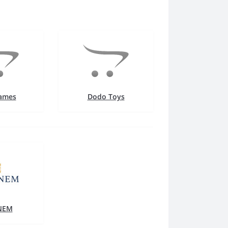
ames
Dodo Toys
NEM