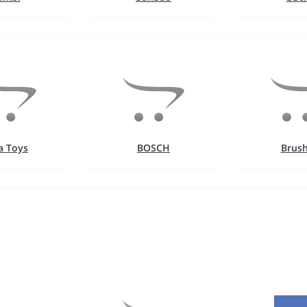
a Toys
BOSCH
Brus